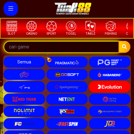
SELAMAT KEPADA
sa***m Telah Melakukan WD di TUAK88
Sebesar Rp, 5.000.000
SLOT
CASINO
SPORT
TOGEL
TABLE
FISHING
COCK
Semua