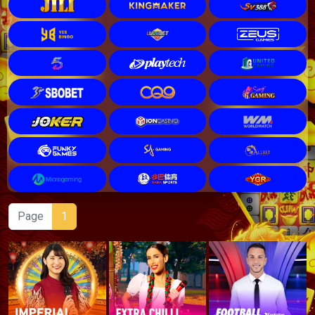
Page
1