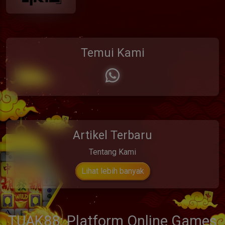
Temui Kami
Artikel Terbaru
Tentang Kami
Lihat lebih banyak
TUAK88: Platform Online Games