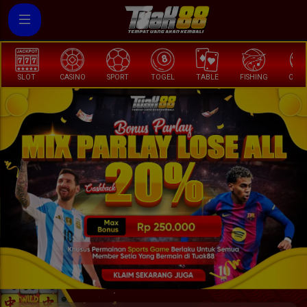
SELAMAT KEPADA
wo***s Telah Melakukan WD di TUAK88
Sebesar Rp, 125.000
SLOT
CASINO
SPORT
TOGEL
TABLE
FISHING
COCK