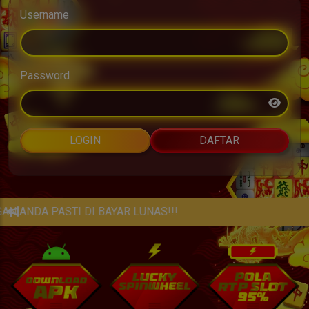
Username
Password
LOGIN
DAFTAR
 BAYAR LUNAS!!!