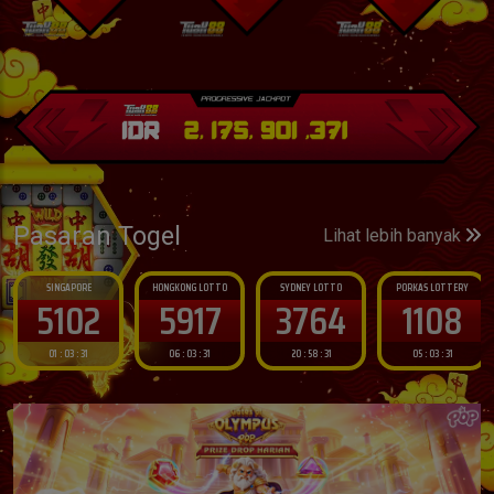
Pasaran Togel
Lihat lebih banyak
HONGKONG LOTTO
SYDNEY LOTTO
PORKAS LOTTERY
AGOGO LOTTERY
5917
3764
1108
8027
06 : 03 : 29
20 : 58 : 29
05 : 03 : 29
05 : 03 : 29