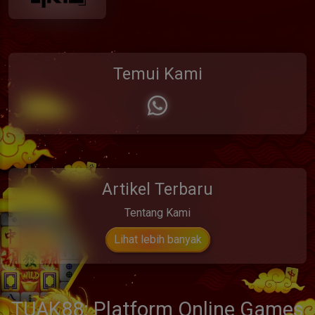
Temui Kami
Artikel Terbaru
Tentang Kami
Lihat lebih banyak
TUAK88: Platform Online Games