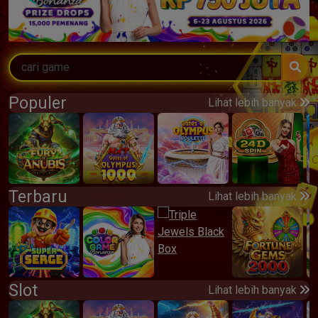
Populer
Lihat lebih banyak
Terbaru
Lihat lebih banyak
Slot
Lihat lebih banyak