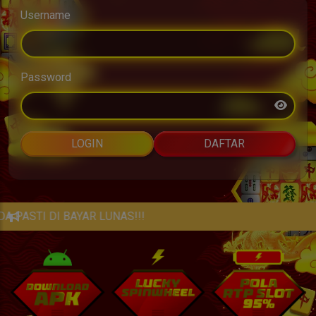
Username
Password
LOGIN
DAFTAR
UNAS!!!