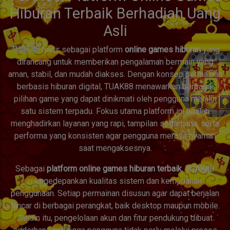
Hiburan Terbaik Berhadiah Uang
Asli
TUAK88
hadir sebagai platform
online games hiburan
yang
dirancang untuk memberikan pengalaman bermain yang
aman, stabil, dan mudah diakses. Dengan konsep permainan
berbasis hiburan digital, TUAK88 menawarkan berbagai
pilihan game yang dapat dinikmati oleh pengguna melalui
satu sistem terpadu. Fokus utama platform ini adalah
menghadirkan layanan yang rapi, tampilan sederhana, serta
performa yang konsisten agar pengguna merasa nyaman
saat mengaksesnya.
Sebagai
platform online games hiburan terbaik
, TUAK88
mengedepankan kualitas sistem dan kemudahan
penggunaan. Setiap permainan disusun agar dapat berjalan
lancar di berbagai perangkat, baik desktop maupun mobile.
Selain itu, pengelolaan akun dan fitur pendukung dibuat