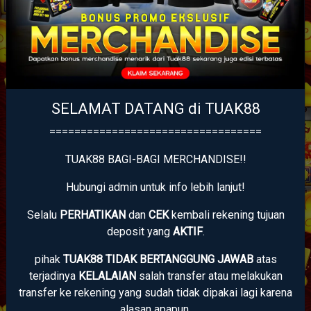
SELAMAT DATANG di TUAK88
==================================
TUAK88 BAGI-BAGI MERCHANDISE!!
Hubungi admin untuk info lebih lanjut!
Selalu
PERHATIKAN
dan
CEK
kembali rekening tujuan
deposit yang
AKTIF
.
pihak
TUAK88 TIDAK BERTANGGUNG JAWAB
atas
terjadinya
KELALAIAN
salah transfer atau melakukan
transfer ke rekening yang sudah tidak dipakai lagi karena
alasan apapun.