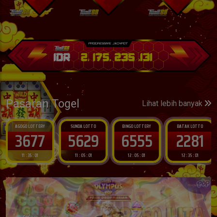
Pasaran Togel
Lihat lebih banyak
SUNDA LOTTO
BINGO LOTTERY
BATAK LOTTO
TOTO MACAU 1PM
5629
6555
2281
7545
11 : 04 : 59
12 : 04 : 59
12 : 34 : 59
03 : 03 : 59