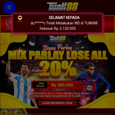
TABLE
FISHING
COCK F.
ARCADE
PROMO
MEGAGACOR