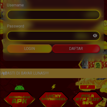
Username
Password
LOGIN
DAFTAR
AS!!!